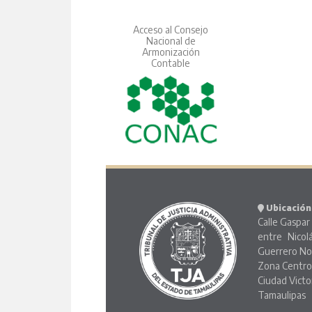
Acceso al Consejo
Nacional de
Armonización
Contable
Ubicación
Calle Gaspar 
entre Nicol
Guerrero No
Zona Centr
Ciudad Victo
Tamaulipas