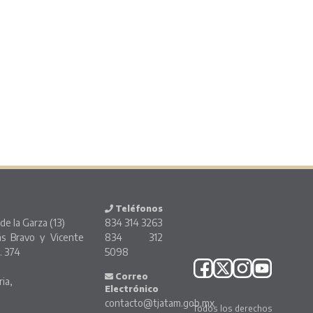
Teléfonos
de la Garza (13)
834 314 3263
ás Bravo y Vicente
834 312
. 374
5098
o
Correo
ria,
Electrónico
contacto@tjatam.gob.mx
Todos los derechos