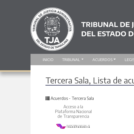
INICIO
TRIBUNAL
ACUERDOS
LEGI
Tercera Sala, Lista de a
Posted in
Acuerdos - Tercera Sala
Acceso a la
Plataforma Nacional
de Transparencia