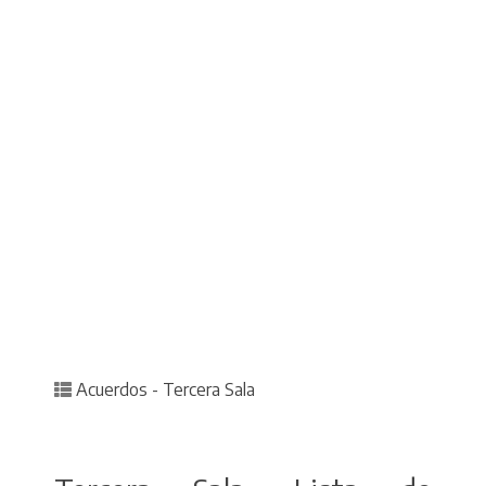
Posted in
Acuerdos - Tercera Sala