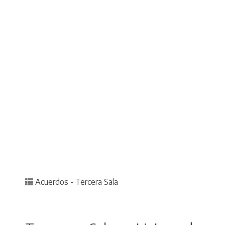
Posted in
Acuerdos - Tercera Sala