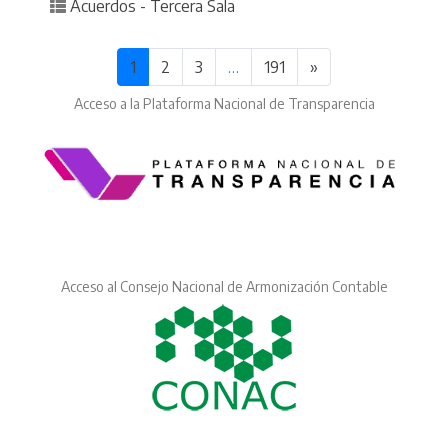
Posted in
Acuerdos - Tercera Sala
1
2
3
…
191
»
Acceso a la Plataforma Nacional de Transparencia
Acceso al Consejo Nacional de Armonización Contable