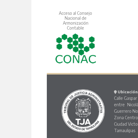
Acceso al Consejo
Nacional de
Armonización
Contable
Ubicación
Calle Gaspar 
entre Nicol
Guerrero No
Zona Centr
Ciudad Victo
Tamaulipas