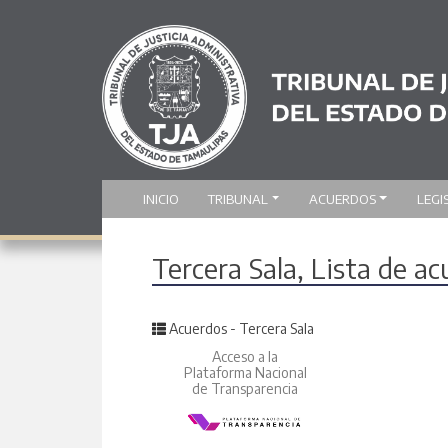
INICIO
TRIBUNAL
ACUERDOS
LEGI
Tercera Sala, Lista de a
Posted in
Acuerdos - Tercera Sala
Acceso a la
Plataforma Nacional
de Transparencia