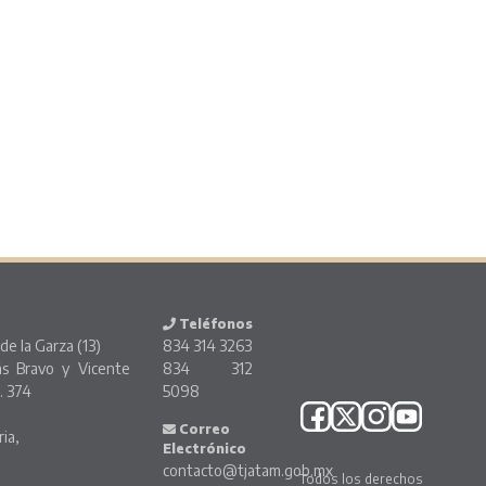
Teléfonos
de la Garza (13)
834 314 3263
ás Bravo y Vicente
834 312
. 374
5098
o
Correo
ria,
Electrónico
contacto@tjatam.gob.mx
Todos los derechos