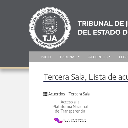
INICIO
TRIBUNAL
ACUERDOS
LEGI
Tercera Sala, Lista de a
Posted in
Acuerdos - Tercera Sala
Acceso a la
Plataforma Nacional
de Transparencia