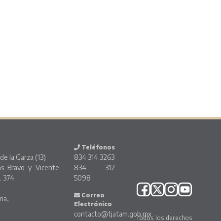
Teléfonos
de la Garza (13)
834 314 3263
ás Bravo y Vicente
834 312
. 374
5098
o
Correo
ria,
Electrónico
contacto@tjatam.gob.mx
Todos los derechos