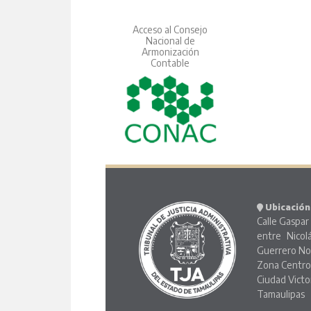
Acceso al Consejo
Nacional de
Armonización
Contable
Ubicación
Calle Gaspar 
entre Nicol
Guerrero No
Zona Centr
Ciudad Victo
Tamaulipas