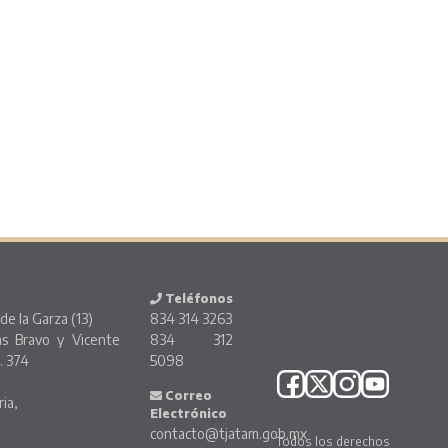
Teléfonos
de la Garza (13)
834 314 3263
ás Bravo y Vicente
834 312
. 374
5098
o
Correo
ria,
Electrónico
contacto@tjatam.gob.mx
Todos los derechos