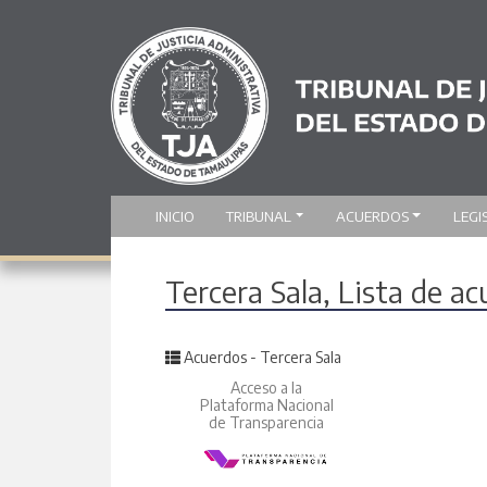
INICIO
TRIBUNAL
ACUERDOS
LEGI
Tercera Sala, Lista de a
Posted in
Acuerdos - Tercera Sala
Acceso a la
Plataforma Nacional
de Transparencia