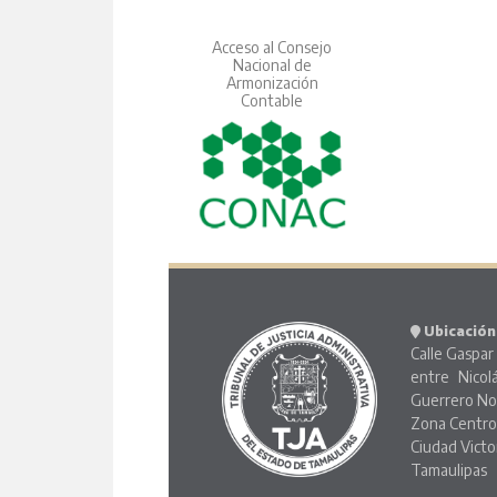
Acceso al Consejo
Nacional de
Armonización
Contable
Ubicación
Calle Gaspar 
entre Nicol
Guerrero No
Zona Centr
Ciudad Victo
Tamaulipas