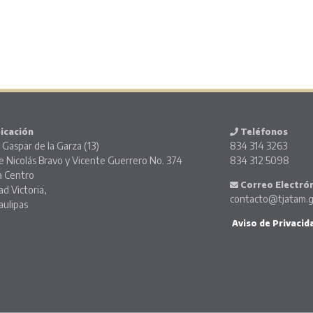
icación
Teléfonos
 Gaspar de la Garza (13)
834 314 3263
e Nicolás Bravo y Vicente Guerrero No. 374
834 312 5098
 Centro
Correo Electró
ad Victoria,
contacto@tjatam.
ulipas
Aviso de Privacid