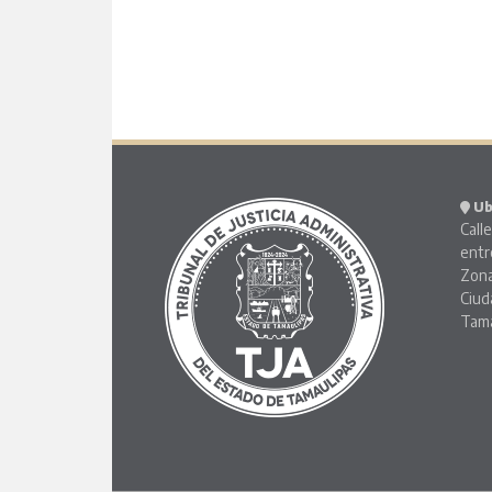
Ub
Calle
entr
Zona
Ciud
Tama