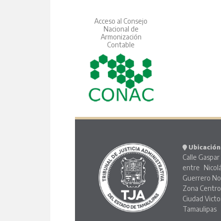
Acceso al Consejo
Nacional de
Armonización
Contable
Ubicación
Calle Gaspar 
entre Nicol
Guerrero No
Zona Centr
Ciudad Victo
Tamaulipas