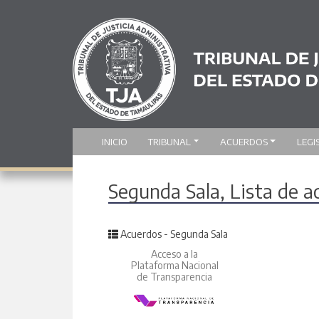
INICIO
TRIBUNAL
ACUERDOS
LEGI
Segunda Sala, Lista de 
Posted in
Acuerdos - Segunda Sala
Acceso a la
Plataforma Nacional
de Transparencia