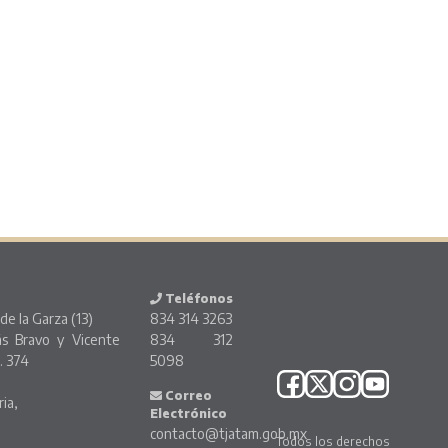
Teléfonos
de la Garza (13)
834 314 3263
ás Bravo y Vicente
834 312
. 374
5098
o
Correo
ria,
Electrónico
contacto@tjatam.gob.mx
Todos los derechos