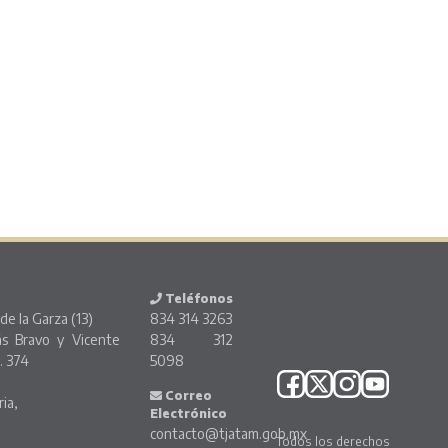
Teléfonos
de la Garza (13)
834 314 3263
ás Bravo y Vicente
834 312
. 374
5098
o
Correo
ria,
Electrónico
contacto@tjatam.gob.mx
Todos los derechos