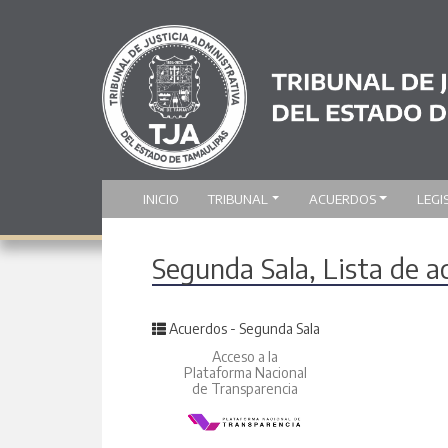
INICIO
TRIBUNAL
ACUERDOS
LEGI
Segunda Sala, Lista de 
Posted in
Acuerdos - Segunda Sala
Acceso a la
Plataforma Nacional
de Transparencia