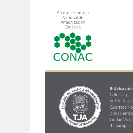
Acceso al Consejo
Nacional de
Armonización
Contable
Ubicación
Calle Gaspar 
entre Nicol
Guerrero No
Zona Centr
Ciudad Victo
Tamaulipas