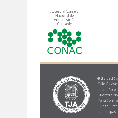
Acceso al Consejo
Nacional de
Armonización
Contable
Ubicación
Calle Gaspar 
entre Nicol
Guerrero No
Zona Centr
Ciudad Victo
Tamaulipas