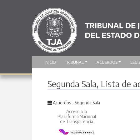
INICIO
TRIBUNAL
ACUERDOS
LEGI
Segunda Sala, Lista de 
Posted in
Acuerdos - Segunda Sala
Acceso a la
Plataforma Nacional
de Transparencia