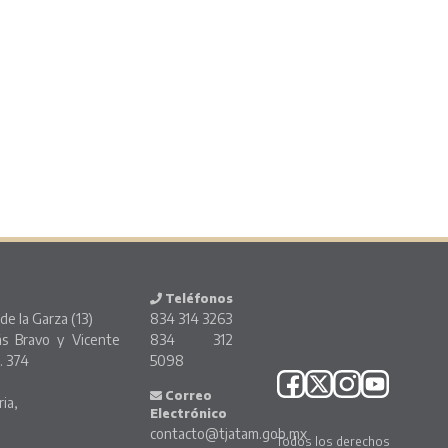
Teléfonos
de la Garza (13)
834 314 3263
ás Bravo y Vicente
834 312
. 374
5098
o
Correo
ria,
Electrónico
contacto@tjatam.gob.mx
Todos los derechos