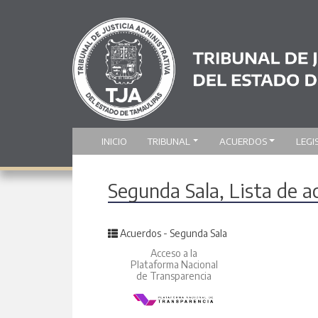
INICIO
TRIBUNAL
ACUERDOS
LEGI
Segunda Sala, Lista de 
Posted in
Acuerdos - Segunda Sala
Acceso a la
Plataforma Nacional
de Transparencia