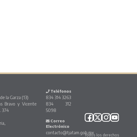
Teléfonos
de la Garza (13)
834 314 3263
ás Bravo y Vicente
834 312
. 374
5098
o
Correo
ria,
Electrónico
contacto@tjatam.gob.mx
Todos los derechos