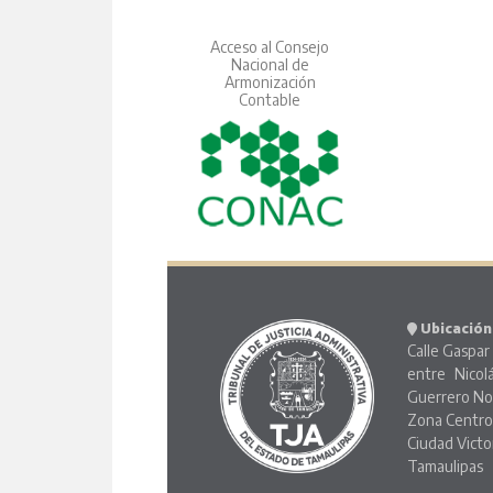
Acceso al Consejo
Nacional de
Armonización
Contable
Ubicación
Calle Gaspar 
entre Nicol
Guerrero No
Zona Centr
Ciudad Victo
Tamaulipas