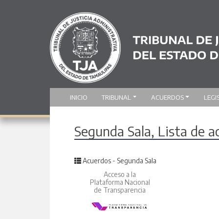
INICIO
TRIBUNAL
ACUERDOS
LEGI
Segunda Sala, Lista de 
Posted in
Acuerdos - Segunda Sala
Acceso a la
Plataforma Nacional
de Transparencia