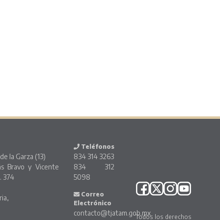
Teléfonos
de la Garza (13)
834 314 3263
ás Bravo y Vicente
834 312
. 374
5098
o
Correo
ria,
Electrónico
contacto@tjatam.gob.mx
Todos los derechos