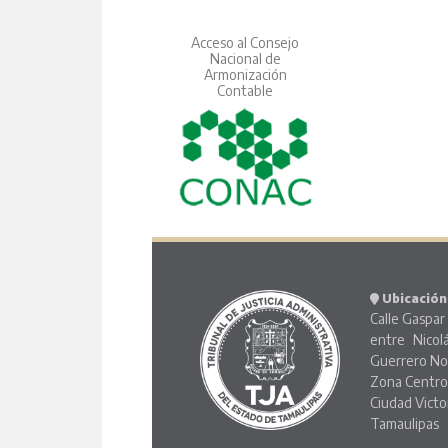
Acceso al Consejo
Nacional de
Armonización
Contable
Ubicación
Calle Gaspar 
entre Nicol
Guerrero No
Zona Centr
Ciudad Victo
Tamaulipas