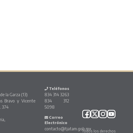
Teléfonos
de la Garza (13)
834 314 3263
ás Bravo y Vicente
834 312
. 374
5098
o
Correo
ria,
Electrónico
contacto@tjatam.gob.mx
Todos los derechos