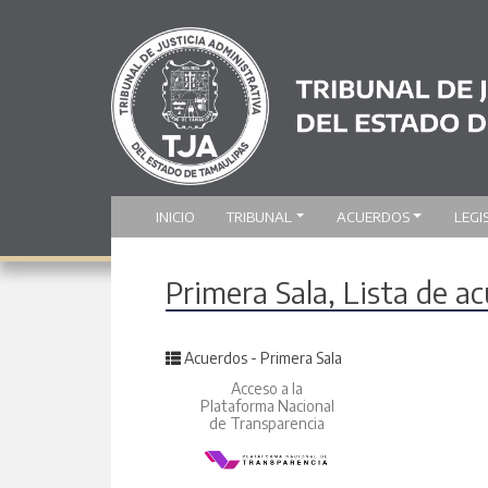
INICIO
TRIBUNAL
ACUERDOS
LEGI
Primera Sala, Lista de 
Posted in
Acuerdos - Primera Sala
Acceso a la
Plataforma Nacional
de Transparencia