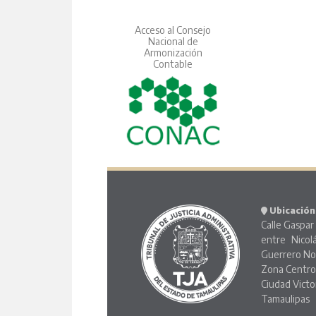
Acceso al Consejo
Nacional de
Armonización
Contable
Ubicación
Calle Gaspar 
entre Nicol
Guerrero No
Zona Centr
Ciudad Victo
Tamaulipas