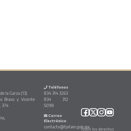
Teléfonos
de la Garza (13)
834 314 3263
ás Bravo y Vicente
834 312
. 374
5098
o
Correo
ria,
Electrónico
contacto@tjatam.gob.mx
Todos los derechos