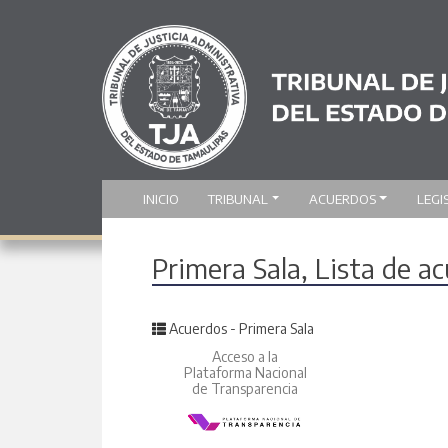
INICIO
TRIBUNAL
ACUERDOS
LEGI
Primera Sala, Lista de 
Posted in
Acuerdos - Primera Sala
Acceso a la
Plataforma Nacional
de Transparencia