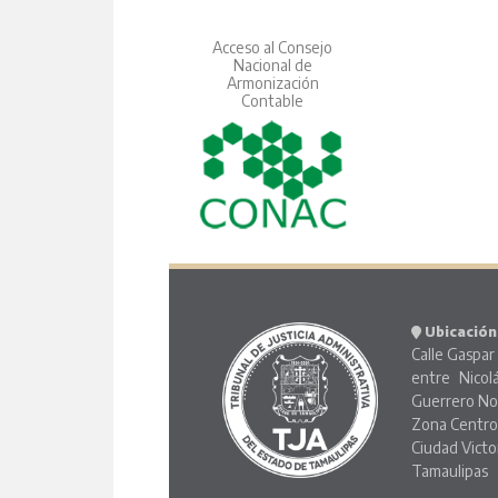
Acceso al Consejo
Nacional de
Armonización
Contable
Ubicación
Calle Gaspar 
entre Nicol
Guerrero No
Zona Centr
Ciudad Victo
Tamaulipas