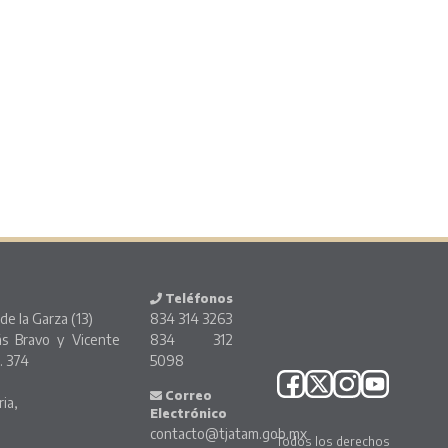
Teléfonos
de la Garza (13)
834 314 3263
ás Bravo y Vicente
834 312
. 374
5098
o
Correo
ria,
Electrónico
contacto@tjatam.gob.mx
Todos los derechos