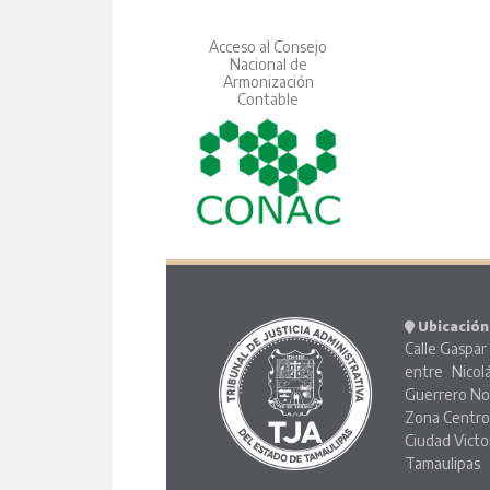
Acceso al Consejo
Nacional de
Armonización
Contable
Ubicación
Calle Gaspar 
entre Nicol
Guerrero No
Zona Centr
Ciudad Victo
Tamaulipas