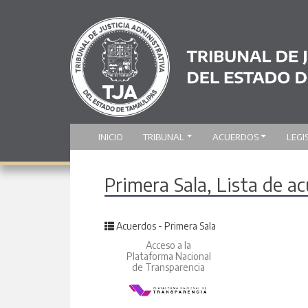
INICIO
TRIBUNAL
ACUERDOS
LEGI
Primera Sala, Lista de a
Posted in
Acuerdos - Primera Sala
Acceso a la
Plataforma Nacional
de Transparencia