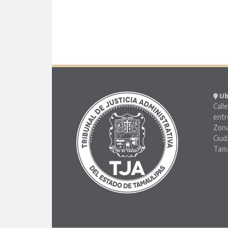
Ub
Calle
entr
Zona
Ciud
Tama