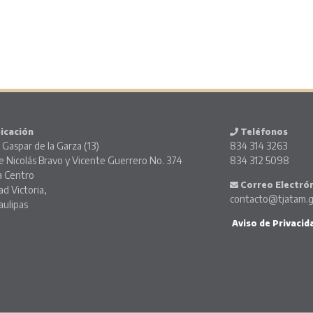
icación
Teléfonos
 Gaspar de la Garza (13)
834 314 3263
e Nicolás Bravo y Vicente Guerrero No. 374
834 312 5098
 Centro
Correo Electró
ad Victoria,
contacto@tjatam.
ulipas
Aviso de Privacid