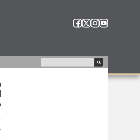
o
l
o